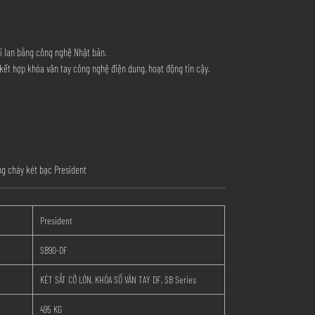
ái lan bằng công nghệ Nhật bản.
kết hợp khóa vân tay công nghệ điện dung, hoạt động tin cậy.
g cháy két bạc President
President
SB90-DF
KÉT SẮT CỠ LỚN, KHÓA SỐ VÂN TAY DF, SB Series
495 KG