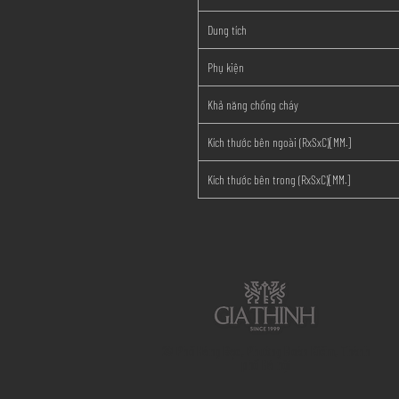
Dung tích
Phụ kiện
Khả năng chống cháy
Kích thước bên ngoài
(RxSxC)
[MM.]
Kích thước bên trong
(RxSxC)
[MM.]
29 Phố Hàng Bạc, Phường Hoàn Kiếm, Thành
phố Hà nội