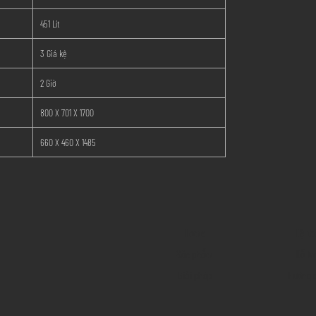
451 Lít
3 Giá kệ
2 Giờ
800 X 701 X 1700
660 X 460 X 1485
Home
Hệ th
Sản phẩm
Hỗ tr
Giải pháp
Hướng 