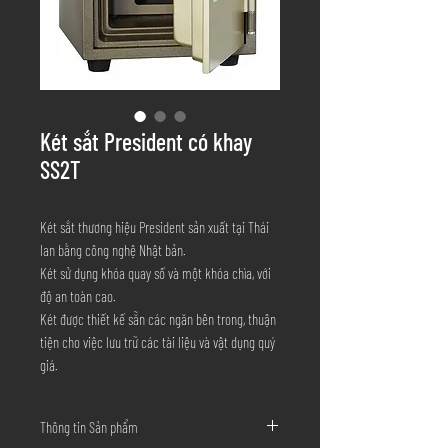
Két sắt President có khay
SS2T
Két sắt thương hiệu President sản xuất tại Thái
lan bằng công nghệ Nhật bản.
Két sử dụng khóa quay số và một khóa chìa, với
độ an toàn cao.
Két được thiết kế sẵn các ngăn bên trong, thuận
tiện cho việc lưu trữ các tài liệu và vật dụng quý
giá.
Thông tin Sản phẩm